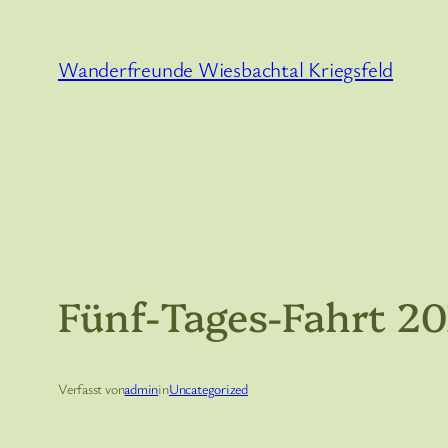
Zum
Inhalt
Wanderfreunde Wiesbachtal Kriegsfeld
springen
Fünf-Tages-Fahrt 2
Verfasst von
admin
in
Uncategorized